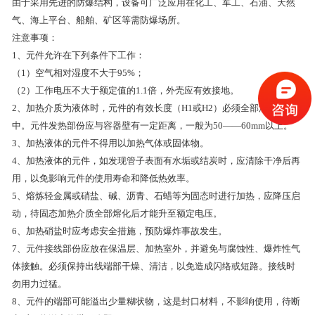
由于采用先进的防爆结构，设备可广泛应用在化工、军工、石油、天然
气、海上平台、船舶、矿区等需防爆场所。
注意事项：
1、元件允许在下列条件下工作：
（1）空气相对湿度不大于95%；
（2）工作电压不大于额定值的1.1倍，外壳应有效接地。
2、加热介质为液体时，元件的有效长度（H1或H2）必须全部浸在液体
中。元件发热部份应与容器壁有一定距离，一般为50——60mm以上。
3、加热液体的元件不得用以加热气体或固体物。
4、加热液体的元件，如发现管子表面有水垢或结炭时，应清除干净后再
用，以免影响元件的使用寿命和降低热效率。
5、熔炼轻金属或硝盐、碱、沥青、石蜡等为固态时进行加热，应降压启
动，待固态加热介质全部熔化后才能升至额定电压。
6、加热硝盐时应考虑安全措施，预防爆炸事故发生。
7、元件接线部份应放在保温层、加热室外，并避免与腐蚀性、爆炸性气
体接触。必须保持出线端部干燥、清洁，以免造成闪络或短路。接线时
勿用力过猛。
8、元件的端部可能溢出少量糊状物，这是封口材料，不影响使用，待断