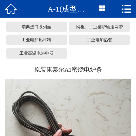



A-1(成型制品)
网站首页
关于我们
瑞典进口系列丝
网框、工业窑炉输送网带
产品中心
工业电加热材料
工业电加热管
工业高温电热电器
车间展览
原装康泰尔A1密绕电炉条
服务承诺
新闻资讯
常见问题
联系我们