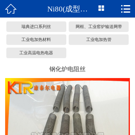



Ni80(成型制品)
网站首页
关于我们
瑞典进口系列丝
网框、工业窑炉输送网带
产品中心
工业电加热材料
工业电加热管
工业高温电热电器
车间展览
钢化炉电阻丝
服务承诺
新闻资讯
常见问题
联系我们