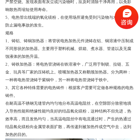
严禁空烧。发现表面有灰尘或污染物时，应及时清除干净再用，以免影
晌散热而缩短使用寿命。
5、电热管出线端的氧化镁粉，在使用场所避免受到污染物与水分渗入，
防止漏电事故的发生。
规格
1、铸铝、铸铜加热器：将管状电热加热元件浇铸在铝、铜溶液中压制成
不同形状的加热器。主要用于塑料机械、烘箱、煮水器、管道以及无腐
蚀液体的加热升温。
2、铸铁加热器：将电热管浇铸在铁溶液中，广泛用于制锁、拉链、五
金、玩具等厂家的压铸机上。喷嘴加热器又称鹅颈加热器。分为两种：
一种将电热管浇铸于紫铜中，另一种将电热管浇铸于铁中。
3、其它各种特殊需要的电热铸件：根据客户需要可定做各种规格的电热
铸件。
在耐高温不锈钢无缝管内均匀地分布高温电阻丝，在空隙部分致密地填
入导热性能和绝缘性能均良好的结晶氧化镁粉，这种结构不但先进，热
效率高，而且发热均匀，当高温电阻丝中有电流通过时，产生的热通过
结晶氧化镁粉向金属管表面扩散，再传递到被加热件或空气中去，达到
加热的目的。