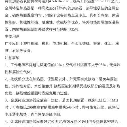
铸铁加热器表面负荷可达到4.5-6.0w/c㎡，最高工作温度550-700℃之间。
金属铸造加热器是一种高效热分部均匀的加热器，热导性极佳的金属合
金，确保热面温度均匀，消除了设备的热点及冷点。具有长寿命、保温
性能好、机械性能强、耐腐蚀、抗磁场等优点。将外散热面增加保温装
置，内散热面烧结红外线这样可节约用电35%。
主要用途
广泛应用于塑料机械、模具、电缆机械、合金压铸机、管道、化工、橡
胶、石油等设备。
注意事项
1、工作电压不得超过额定值的10%；空气相对湿度不大于95%，无爆炸
性和腐蚀性气体。
2、接线部分放在加热层、保温层以外，外壳应有效接地；避免与腐蚀
性、爆炸性介质、水份接触;引接线应能长期承受接线部分的温度及加热
负载，接线螺丝紧固时应避免用力过猛。
3、金属铸造加热器应放在干燥处、若因长期放置，绝缘电阻低于1MΩ
时，可在摄氏200度左右的烘箱中烘烤5-6小时，即可恢复正常。或降低
电压通电加热，直至恢复绝缘电阻。
4、金属铸造加热器应做好定位固定,有效发热区必须与受热体紧密贴合，