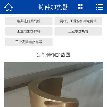



铸件加热器
网站首页
关于我们
瑞典进口系列丝
网框、工业窑炉输送网带
产品中心
工业电加热材料
工业电加热管
工业高温电热电器
车间展览
定制铸铜加热圈
服务承诺
新闻资讯
常见问题
联系我们