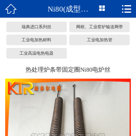



Ni80(成型制品)
网站首页
关于我们
瑞典进口系列丝
网框、工业窑炉输送网带
产品中心
工业电加热材料
工业电加热管
工业高温电热电器
车间展览
热处理炉条带固定圈Ni80电炉丝
服务承诺
新闻资讯
常见问题
联系我们