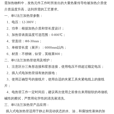
需加热物料中，发热元件工作时所发出的大量热量传导给被加热介质使
介质温度升高，达到所需的工艺要求。
一、单U法兰加热管参数：
1、电压：12-380V；
2、功率：根据加热介质和管长度设计；
3、加热管表面温度可选范围：0-800℃；
4、管直径：Φ8-30mm；
5、单根管长度（展开）：6000mm以内；
6、材质：不锈钢，钛管，英格莱800；
二、单U法兰加热管使用及维护：
1、注意区分三角形连接和星形连接，使用电压不得超过额定电压；
2、插入式电加热管须有效的接地；
3、使用正确型号的接线片，使用合适的夹紧工具夹紧电线上的接线
片；
4、电热管工作一定时间后，建议再次使用之前拿出来用较软的布做机
械性的擦拭，严禁用化学性的清洗液清洗。
三、单U法兰加热管产品应用：
插入式电加热管适用于静止和流动状态的水、油，和腐蚀性液体的加