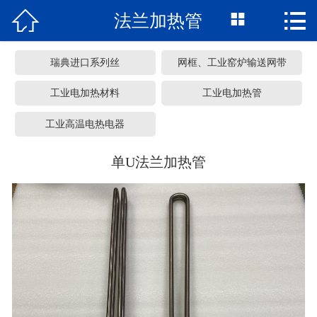



法兰加热管
网站首页
关于我们
瑞典进口系列丝
网框、工业窑炉输送网带
产品中心
工业电加热材料
工业电加热管
工业高温电热电器
车间展览
单U法兰加热管
服务承诺
新闻资讯
常见问题
联系我们