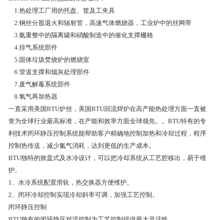
1.热处理工厂用的托盘、筐及工夹具
2.钢丝分股退火和辐射管，高速气体燃烧器，工业炉中的丝网带
3.氨重整中的隔离罐和硝酸制造中的催化支撑栅格
4.排气系统部件
5.固体垃圾焚烧炉的燃烧室
6.管道支撑和烟灰处理部件
7.废气解毒系统部件
8.氧气再加热器
一直采用美国BTU炉丝，美国BTU回流焊炉在高产能热处理方面一直被
誉为全球行业最高标准，在产能和效率方面全球领先。。BTU特有的专
利技术闭环静压控制系统能帮助客户精确地控制加热和冷却过程，程序
控制热传送，减少氮气消耗，达到更低的生产成本。
BTU独特的掀盖式及水冷设计，可以把冷却系统从工艺腔移出，易于维
护。
1、水冷系统配置滑轨，热交换器方便维护。
2、闭环冷却控制实现冷却斜率可调，加强工艺控制。
闭环静压控制
BTU独有的闭环静压对流控制为工艺控制提供最大灵活性