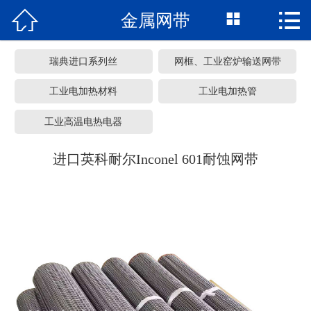



金属网带
网站首页
关于我们
瑞典进口系列丝
网框、工业窑炉输送网带
产品中心
工业电加热材料
工业电加热管
工业高温电热电器
车间展览
进口英科耐尔Inconel 601耐蚀网带
服务承诺
新闻资讯
常见问题
联系我们