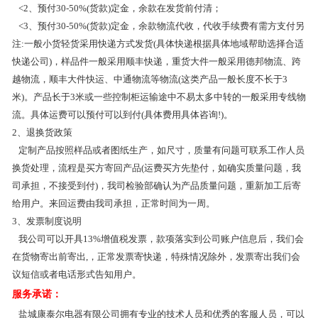
<2、预付30-50%(货款)定金，余款在发货前付清；
<3、预付30-50%(货款)定金，余款物流代收，代收手续费有需方支付另
注:一般小货轻货采用快递方式发货(具体快递根据具体地域帮助选择合适
快递公司)，样品件一般采用顺丰快递，重货大件一般采用德邦物流、跨
越物流，顺丰大件快运、中通物流等物流(这类产品一般长度不长于3
米)。产品长于3米或一些控制柜运输途中不易太多中转的一般采用专线物
流。具体运费可以预付可以到付(具体费用具体咨询!)。
2、退换货政策
定制产品按照样品或者图纸生产，如尺寸，质量有问题可联系工作人员
换货处理，流程是买方寄回产品(运费买方先垫付，如确实质量问题，我
司承担，不接受到付)，我司检验部确认为产品质量问题，重新加工后寄
给用户。来回运费由我司承担，正常时间为一周。
3、发票制度说明
我公司可以开具13%增值税发票，款项落实到公司账户信息后，我们会
在货物寄出前寄出,，正常发票寄快递，特殊情况除外，发票寄出我们会
议短信或者电话形式告知用户。
服务承诺：
盐城康泰尔电器有限公司拥有专业的技术人员和优秀的客服人员，可以